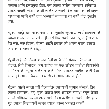
एका गावात गंपू नावाचा एक छोटा मुलगा राहायचा. तो खूप चपळ,
चलाख आणि हसतमुख होता. पण त्याला शाळेत जाण्याची अजिबात
आवड नव्हती. रोज सकाळी शाळेत जाण्याची वेळ आली की तो बहाणे
शोधायचा आणि कधी ताप आल्याचं सांगायचा तर कधी पोट दुखतंय
असं.
गंपूच्या आईवडिलांना त्याच्या या वागणुकीचं खूपच आश्चर्य वाटायचं. ते
त्याला शाळेत का जायचं नाही असं विचारायचे, पण गंपू काहीच उत्तर
देत नसे. एक दिवस, गंपूच्या आईने ठरवलं की आपण गंपूला शाळेत
जावं का वाटतंय हे शोधूया.
गंपूची आई एके दिवशी शाळेत गेली आणि तिने गंपूच्या शिक्षकांशी
बोललं. तिने विचारलं, “गंपू शाळेत का येऊ इच्छित नाही?” शिक्षकांनी
सांगितलं की गंपूला शाळेतील काही गोष्टी आवडत नाहीत. काही वेळा
इतर मुलं त्याला चिडवतात आणि तो त्यावर नाराज होतो.
गंपूच्या आईने त्याला घरी नेल्यानंतर त्याच्याशी प्रेमाने बोललं. तिने
त्याला विचारलं, “गंपू, तुला शाळेत काय आवडत नाही?” गंपूने शेवटी
सगळं सांगितलं. त्याला अभ्यासाचे विषय कठीण वाटायचे आणि इतर
मुलं त्याला चिडवायची म्हणून त्याला शाळा आवडत नव्हती.