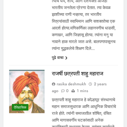
त्यांचे धैर्य, शौर्य, आणि देशभक्ती आजही
भारतीय जनतेला प्रेरणा देतात. त्या केवळ
झाशीच्या राणी नव्हत्या, तर भारतीय
स्त्रियांसाठी स्वाभिमान आणि सशक्ततेचा एक
आदर्श होत्या.मणिकर्णिका लहानपणीच धाडसी,
कणखर, आणि जिज्ञासू होत्या. त्यांना मनु या
नावाने हाक मारले जात असे. बालपणापासूनच
त्यांना युद्धकलेचे शिक्षण दिले…
पुढे वाचा
राजर्षी छत्रपती शाहु महाराज
rasika deshmukh
2 years
ago
0
1 mins
छत्रपती शाहू महाराज हे कोल्हापूर संस्थानाचे
महान समाजसुधारक आणि आधुनिक विचारांचे
ऐतिहासिक
राजे होते. त्यांनी समाजातील शोषित, वंचित
आणि मागासवर्गीय घटकांसाठी अनेक
क्रांतिकारी सुधारणा केल्या. त्यांच्या कार्यामुळे