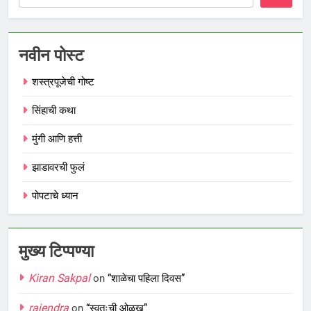
नवीन पोस्ट
शस्त्रपूजेची गोष्ट
सिंहाची कथा
मुंगी आणि हत्ती
झाडावरची फुलं
पोपटाचे ध्यान
मुख्य टिप्पण्या
Kiran Sakpal
on
“शाळेचा पहिला दिवस”
rajendra
on
“स्वतःची ओळख”