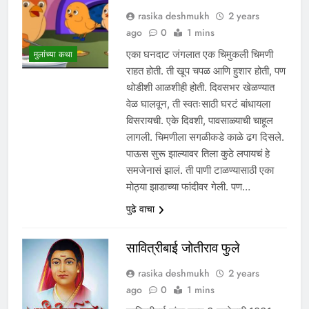
rasika deshmukh
2 years
ago
0
1 mins
एका घनदाट जंगलात एक चिमुकली चिमणी
मुलांच्या कथा
राहत होती. ती खूप चपळ आणि हुशार होती, पण
थोडीशी आळशीही होती. दिवसभर खेळण्यात
वेळ घालवून, ती स्वतःसाठी घरटं बांधायला
विसरायची. एके दिवशी, पावसाळ्याची चाहूल
लागली. चिमणीला सगळीकडे काळे ढग दिसले.
पाऊस सुरू झाल्यावर तिला कुठे लपायचं हे
समजेनासं झालं. ती पाणी टाळण्यासाठी एका
मोठ्या झाडाच्या फांदीवर गेली. पण…
पुढे वाचा
सावित्रीबाई जोतीराव फुले
rasika deshmukh
2 years
ago
0
1 mins