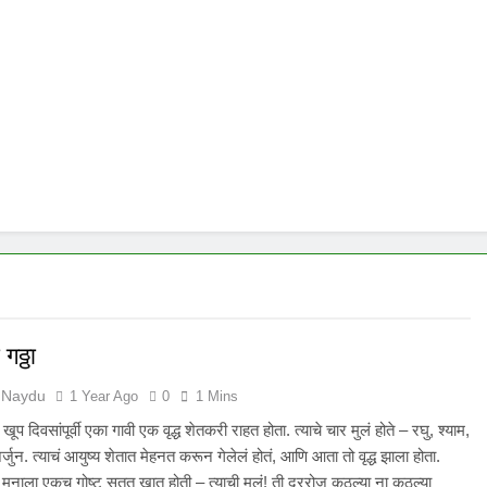
गठ्ठा
 Naydu
1 Year Ago
0
1 Mins
ा खूप दिवसांपूर्वी एका गावी एक वृद्ध शेतकरी राहत होता. त्याचे चार मुलं होते – रघु, श्याम,
जुन. त्याचं आयुष्य शेतात मेहनत करून गेलेलं होतं, आणि आता तो वृद्ध झाला होता.
्या मनाला एकच गोष्ट सतत खात होती – त्याची मुलं! ती दररोज कुठल्या ना कुठल्या