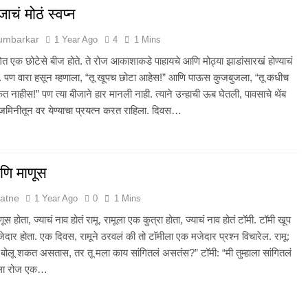
ाचं मोठं स्वप्न
Humbarkar
1 Year Ago
4
1 Mins
गेत एक छोटेसे बीज होते. ते रोज आकाशाकडे पाहायचे आणि मोठ्या झाडांसारखं होण्याचं
चं. पण वारा हसून म्हणाला, “तू खूपच छोटा आहेस!” आणि पाऊस कुजबुजला, “तू कधीच
नाहीस!” पण त्या बीजाने हार मानली नाही. त्याने उन्हाची ऊब घेतली, पावसाचे थेंब
 जमिनीतून वर येण्याचा प्रयत्न करत राहिला. दिवस…
णि माणूस
atne
1 Year Ago
0
1 Mins
 होता, ज्याचं नाव होतं रामू. रामूला एक कुत्रा होता, ज्याचं नाव होतं टॉमी. टॉमी खूप
दार होता. एक दिवस, रामूने ठरवलं की तो टॉमीला एक मजेदार प्रश्न विचारेल. रामू:
 बोलू शकत असतास, तर तू मला काय सांगितलं असतंस?” टॉमी: “मी तुम्हाला सांगितलं
मला रोज एक…