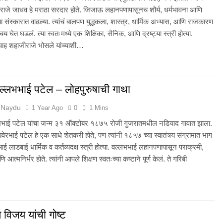
ाजे जाधव हे मराठा सरदार होते. जिजाऊ लहानपणापासूनच शौर्य, धर्मभावना आणि
्या संस्कारात वाढल्या. त्यांचं बालपण युद्धकला, शास्त्र, धार्मिक अभ्यास, आणि राजकारण
चय घेत घडलं. त्या स्वतःमध्ये एक शिक्षिका, सैनिक, आणि द्रष्ट्या स्त्री होत्या.
वाह शहाजीराजे भोसले यांच्याशी…
ल्लभभाई पटेल – लोहपुरुषाची गाथा
 Naydu
1 Year Ago
0
1 Mins
भाई पटेल यांचा जन्म ३१ ऑक्टोबर १८७५ रोजी गुजरातमधील नडियाद गावात झाला.
झवेरभाई पटेल हे एक साधे शेतकरी होते, पण त्यांनी १८५७ च्या स्वातंत्र्य संग्रामात भाग
आई लाडबाई धार्मिक व कर्तव्यदक्ष स्त्री होत्या. वल्लभभाई लहानपणापासून पराक्रमी,
 आत्मनिर्भर होते. त्यांनी आपले शिक्षण स्वतःच्या कष्टाने पूर्ण केलं. ते गरिबी
विजय यांची गोष्ट