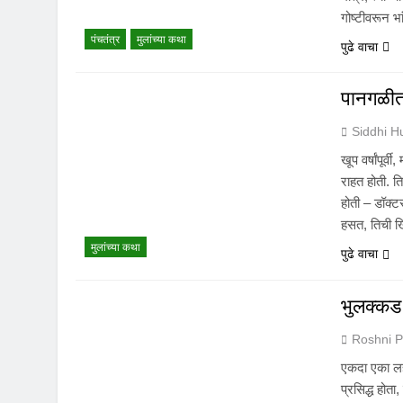
गोष्टीवरून 
पंचतंत्र
मुलांच्या कथा
पुढे वाचा
पानगळीत
Siddhi 
खूप वर्षांपूर
राहत होती. त
होती – डॉक्
हसत, तिची ख
मुलांच्या कथा
पुढे वाचा
भुलक्कड 
Roshni P
एकदा एका लहा
प्रसिद्ध होत