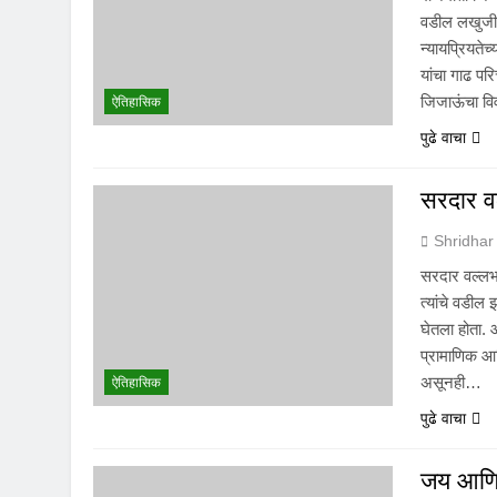
वडील लखुजीर
न्यायप्रियतेच
यांचा गाढ परि
जिजाऊंचा वि
ऐतिहासिक
पुढे वाचा
सरदार व
Shridhar
सरदार वल्लभ
त्यांचे वडील 
घेतला होता. 
प्रामाणिक आणि
असूनही…
ऐतिहासिक
पुढे वाचा
जय आणि 