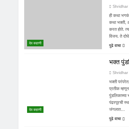
Shridhar
ही कथा भगवंत
कथा भक्ती, अ
करत होते. त्
विजय. ते दोघ
देव कहाणी
पुढे वाचा
भक्त पुं
Shridhar
भक्ती परंपरेत
प्रतीक म्हणू
पुंडलिकाच्या 
पंढरपूरची स्
जंगलात…
देव कहाणी
पुढे वाचा