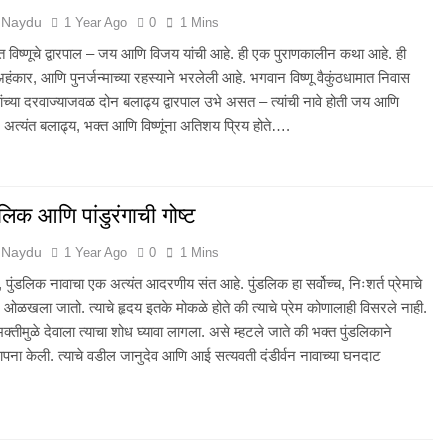
 Naydu
1 Year Ago
0
1 Mins
 विष्णूचे द्वारपाल – जय आणि विजय यांची आहे. ही एक पुराणकालीन कथा आहे. ही
हंकार, आणि पुनर्जन्माच्या रहस्याने भरलेली आहे. भगवान विष्णू वैकुंठधामात निवास
यांच्या दरवाज्याजवळ दोन बलाढ्य द्वारपाल उभे असत – त्यांची नावे होती जय आणि
े अत्यंत बलाढ्य, भक्त आणि विष्णूंना अतिशय प्रिय होते….
डलिक आणि पांडुरंगाची गोष्ट
 Naydu
1 Year Ago
0
1 Mins
, पुंडलिक नावाचा एक अत्यंत आदरणीय संत आहे. पुंडलिक हा सर्वोच्च, निःशर्त प्रेमाचे
न ओळखला जातो. त्याचे हृदय इतके मोकळे होते की त्याचे प्रेम कोणालाही विसरले नाही.
भक्तीमुळे देवाला त्याचा शोध घ्यावा लागला. असे म्हटले जाते की भक्त पुंडलिकाने
थापना केली. त्याचे वडील जानुदेव आणि आई सत्यवती दंडीर्वन नावाच्या घनदाट