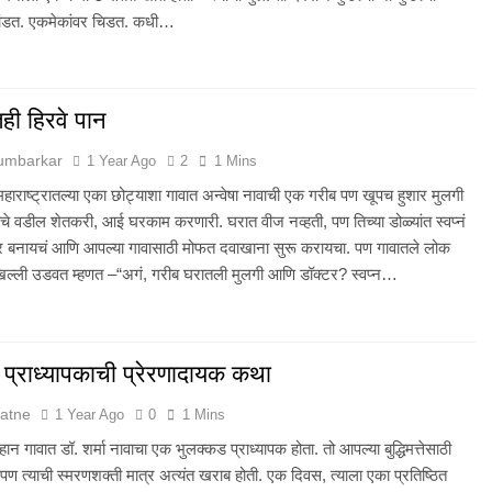
भांडत. एकमेकांवर चिडत. कधी…
ही हिरवे पान
Humbarkar
1 Year Ago
2
1 Mins
्वी, महाराष्ट्रातल्या एका छोट्याशा गावात अन्वेषा नावाची एक गरीब पण खूपच हुशार मुलगी
िचे वडील शेतकरी, आई घरकाम करणारी. घरात वीज नव्हती, पण तिच्या डोळ्यांत स्वप्नं
टर बनायचं आणि आपल्या गावासाठी मोफत दवाखाना सुरू करायचा. पण गावातले लोक
िल्ली उडवत म्हणत –“अगं, गरीब घरातली मुलगी आणि डॉक्टर? स्वप्न…
प्राध्यापकाची प्रेरणादायक कथा
atne
1 Year Ago
0
1 Mins
न गावात डॉ. शर्मा नावाचा एक भुलक्कड प्राध्यापक होता. तो आपल्या बुद्धिमत्तेसाठी
ा, पण त्याची स्मरणशक्ती मात्र अत्यंत खराब होती. एक दिवस, त्याला एका प्रतिष्ठित