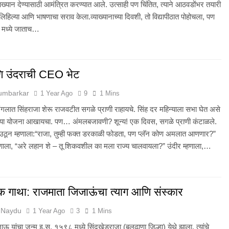
्याख्यान देण्यासाठी आमंत्रित करण्यात आले. उत्साही पण चिंतित, त्याने आठवडोंभर तयारी
लिहिल्या आणि भाषणाचा सराव केला.व्याख्यानाच्या दिवशी, तो विद्यापीठात पोहोचला, पण
 मध्ये जाताच…
ि उंदराची CEO भेट
Humbarkar
1 Year Ago
9
1 Mins
ंगलात सिंहराजा शेरू राजवटीत सगळे प्राणी राहायचे. सिंह दर महिन्याला सभा घेत असे
या योजना आखायचा. पण… अंमलबजावणी? शून्य! एक दिवस, सगळे प्राणी कंटाळले.
ा उठून म्हणाला:“राजा, तुम्ही फक्त डरकाळी फोडता, पण प्लॅन कोण अमलात आणणार?”
्हणाला, “अरे लहान शे – तू शिकवशील का मला राज्य चालवायला?” उंदीर म्हणाला,…
क गाथा: राजमाता जिजाऊंचा त्याग आणि संस्कार
 Naydu
1 Year Ago
3
1 Mins
ऊ यांचा जन्म इ.स. १५९८ मध्ये सिंदखेडराजा (बुलढाणा जिल्हा) येथे झाला. त्यांचे