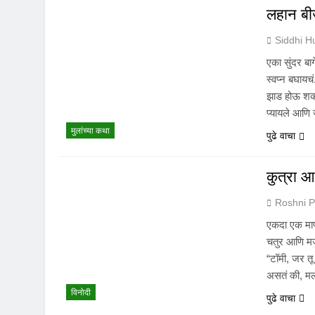
लहान बीज
Siddhi 
एका सुंदर बा
स्वप्न बघाय
झाड होऊ शकत 
प्यायले आणि
मुलांच्या कथा
पुढे वाचा
कुत्रा आ
Roshni P
एकदा एक माणूस
चतुर आणि मजे
“टॉमी, जर तू
असतं की, 
विनोदी
पुढे वाचा