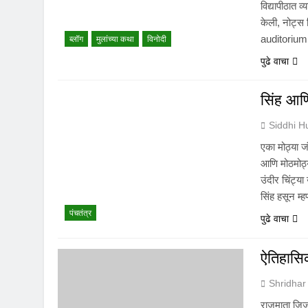
विद्यापीठात व
केली, नोट्स 
auditorium
ब्लॉग
मुलांच्या कथा
विनोदी
पुढे वाचा
सिंह आण
Siddhi 
एका मोठ्या ज
आणि मोठमोठ्
उंदीर चिंट्य
सिंह हसून म
पंचतंत्र
पुढे वाचा
ऐतिहासि
Shridhar
राजमाता जिजा