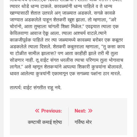
त्यावर थोडे धान्य टाकले. कावळ्यांनी धान्य पाहिले व ते धान्य
खाण्यासाठी शेतात उतरले अन् जाळ्यात अडकले. सगळे कावळे
जाण्यात अडकलेले पाहून शेतकरी खुश झाला. तो म्हणाला, “अरे
चोरांनो, आता तुम्हाला चांगली शिक्षा मिळेल.” एवढ्यात त्याला एक
केविलवाणा आवाज ऐकू आला. त्याला आश्चर्य वाटले.त्याने
काळजीपूर्वक पाहिले तर त्या जळ्यामध्ये कावळ्या बरोबर एक कबूतर
अडकलेले त्याला दिसले. शेतकरी कबुतराला म्हणाला, “तु कसा काय
या टोळीत सामील झालास? पण आता काहीही झाले तरी मी तुला
सोडणार नाही. तू वाईट संगत धरलीस त्याचा परिणाम तुला भोगावाच
लागेल.” असे म्हणून शेतकऱ्यांने आपल्या शिकारी कुत्र्यांना बोलावले.
धावत आलेल्या कुत्र्यांनी एकामागून एक सगळ्या पक्षांना ठार मारले.
तात्पर्य: वाईट संगतीत राहू नये.
Previous:
Next:
Post
navigation
कष्‍टाची कमाई श्रेष्‍ठ
गर्विष्ठ मोर