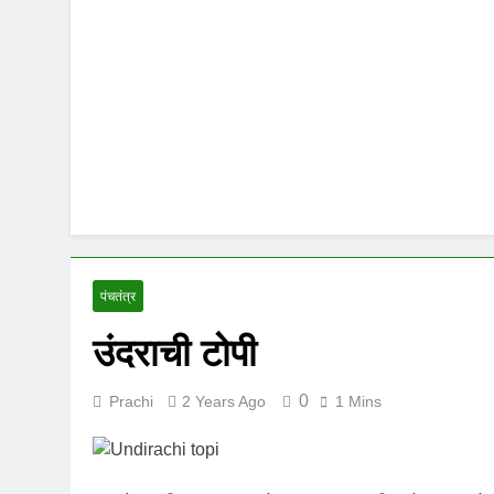
पंचतंत्र
उंदराची टोपी
0
Prachi
2 Years Ago
1 Mins