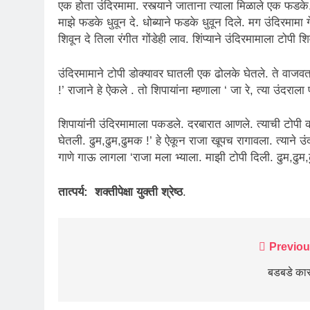
एक होता उंदिरमामा. रस्त्याने जाताना त्याला मिळाले एक फडके
माझे फडके धुवून दे. धोब्याने फडके धुवून दिले. मग उंदिरमामा 
शिवून दे तिला रंगीत गोंडेही लाव. शिंप्याने उंदिरमामाला टोपी 
उंदिरमामाने टोपी डोक्यावर घातली एक ढोलके घेतले. ते वाजवत 
!’ राजाने हे ऐकले . तो शिपायांना म्हणाला ‘ जा रे, त्या उंद
शिपायांनी उंदिरमामाला पकडले. दरबारात आणले. त्याची टोपी क
घेतली. ढुम,ढुम,ढुमक !’ हे ऐकून राजा खूपच रागावला. त्याने उं
गाणे गाऊ लागला ‘राजा मला भ्याला. माझी टोपी दिली. ढुम,ढुम,
तात्पर्य
: शक्तीपेक्षा युक्ती श्रेष्ठ
.
Post
Previou
navigation
बडबडे का