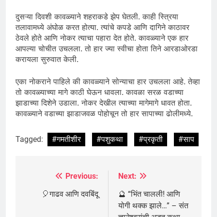
दुसऱ्या दिवशी कावळ्याने शहराकडे झेप घेतली. काही स्त्रिया
तलावामध्ये अंघोळ करत होत्या. त्यांचे कपडे आणि दागिने काठावर
ठेवले होते आणि नोकर त्याचा पहारा देत होते. कावळ्याने एक हार
आपल्या चोचीत उचलला. तो हार ज्या स्वीचा होता तिने आरडाओरडा
करायला सुरुवात केली.
एका नोकराने पाहिले की कावळ्याने सोन्याचा हार उचलला आहे. तेव्हा
तो कावळ्याच्या मागे काठी घेऊन धावला. कावळा सरळ वडाच्या
झाडाच्या दिशेने उडाला. नोकर देखील त्याच्या मागेमागे धावत होता.
कावळ्याने वडाच्या झाडाजवळ पोहोचून तो हार सापाच्या ढोलीमध्ये.
Tagged:
#गमतीशीर
#पशुकथा
#प्रकृती
#साप
Previous:
Next:
Post
navigation
🎈गाढव आणि दवबिंदू
🔮 “भिंत चालली! आणि
योगी थक्क झाले…” – संत