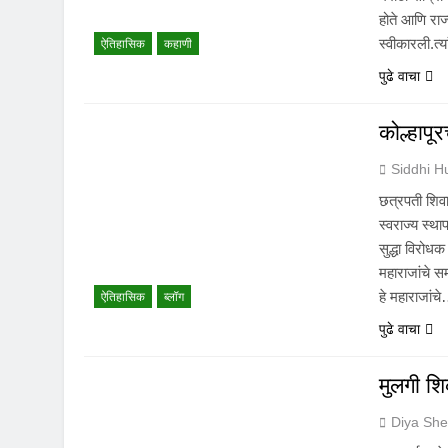
होते आणि रा
स्वीकारली.त्य
ऐतिहासिक
कहाणी
पुढे वाचा
कोल्हापूरच
Siddhi 
छत्रपती शिवा
स्वराज्य स्थ
सुद्धा विरोधक
महाराजांचे सम
हे महाराजांच
ऐतिहासिक
ब्लॉग
पुढे वाचा
मुलगी 
Diya Sh