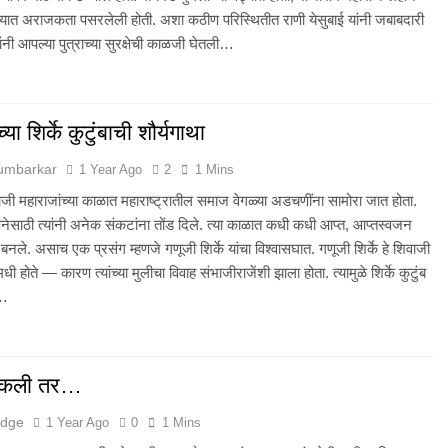
ज्यात अराजकता पसरलेली होती. अशा कठीण परिस्थितीत राणी येसुबाई यांनी जबाबदारी
ांनी आपल्या पुत्राच्या सुरक्षेची काळजी घेतली…
्या शिर्के कुटुंबाची शौर्यगाथा
Humbarkar
1 Year Ago
2
1 Mins
जी महाराजांच्या काळात महाराष्ट्रातील समाज वेगळ्या अडचणींना सामोरा जात होता.
ापनेसाठी त्यांनी अनेक संकटांना तोंड दिले. त्या काळात कधी कधी आप्त, आप्तस्वजन
 बनले. असाच एक प्रसंग म्हणजे गणूजी शिर्के यांचा विश्वासघात. गणूजी शिर्के हे शिवाजी
धी होते — कारण त्यांच्या मुलीचा विवाह संभाजीराजेंशी झाला होता. त्यामुळे शिर्के कुटुंब
े…
शिकली तर…
edge
1 Year Ago
0
1 Mins