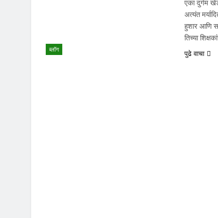
एका दुर्गम ख
अत्यंत मर्या
हुशार आणि सम
तिच्या शिक्षक
ब्लॉग
पुढे वाचा