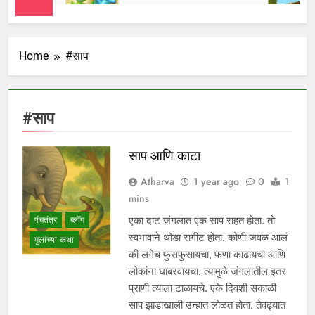
Home
#साप
#साप
साप आणि काटा
Atharva
1 year ago
0
1
mins
पंचतंत्र
ब्लॉग
एका दाट जंगलात एक साप राहत होता. तो
स्वभावाने थोडा रागीट होता. कोणी जवळ आलं
मुलांच्या कथा
की लगेच फुसफुसायचा, फणा काढायचा आणि
लोकांना घाबरवायचा. त्यामुळे जंगलातील इतर
प्राणी त्याला टाळायचे. एके दिवशी सकाळी
साप झाडाखाली उन्हात लोळत होता. तेवढ्यात