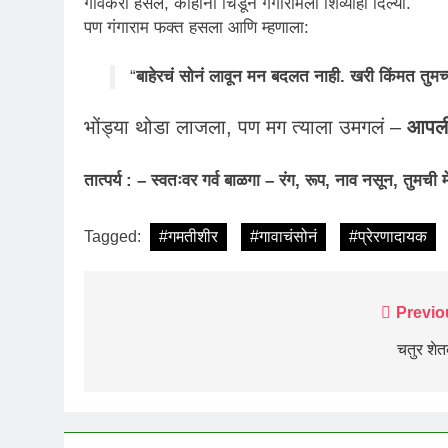
गावकरी हसले, काहींनी चिडून गंगारामला शिव्याही दिल्या.
पण गंगाराम फक्त हसला आणि म्हणाला:
“
बाहेरचं सोनं लावून मन बदलत नाही. खरी किंमत तुमच्य
भोंड्या थोडा लाजला, पण मग त्याला उमगलं –
आपली 
तात्पर्य : – स्वतःवर गर्व बाळगा – रंग, रूप, नाव नसून, तुमची 
Tagged:
#गमतीशीर
#गावाचंसोनं
#प्रेरणादायक
Post
Previo
navigation
चतुर शे