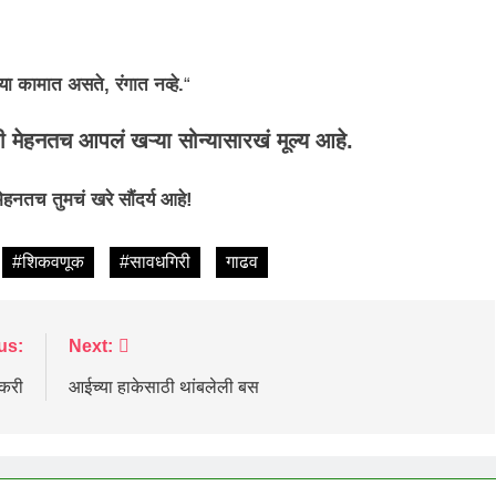
ा कामात असते, रंगात नव्हे.
“
मेहनतच आपलं खऱ्या सोन्यासारखं मूल्य आहे.
मेहनतच तुमचं खरे सौंदर्य आहे!
#शिकवणूक
#सावधगिरी
गाढव
us:
Next:
तकरी
आईच्या हाकेसाठी थांबलेली बस