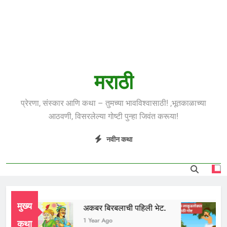
मराठी
प्रेरणा, संस्कार आणि कथा – तुमच्या भावविश्वासाठी! ,भूतकाळाच्या
आठवणी, विसरलेल्या गोष्टी पुन्हा जिवंत करूया!
नवीन कथा
मुख्य
ाई
अकबर बिरबलाची पहिली भेट.
ल
r Ago
1 Year Ago
1
कथा