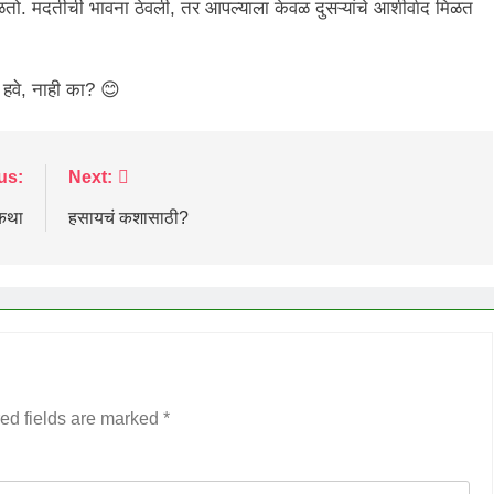
तो. मदतीची भावना ठेवली, तर आपल्याला केवळ दुसऱ्यांचे आशीर्वाद मिळत
हवे, नाही का? 😊
us:
Next:
 कथा
हसायचं कशासाठी?
ed fields are marked
*