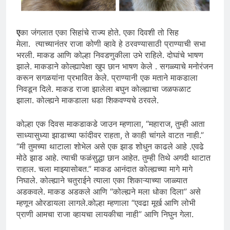
ए
का जंगलात एका सिहांचे राज्य होते. एका दिवशी तो सिह
मेला. त्याच्यानंतर राजा कोणी व्हावे हे ठरवण्यासाठी प्राण्याची सभा
भरली. माकड आणि कोल्हा निवडणुकीला उभे राहिले. दोघांचे भाषण
झाले. माकडाने कोल्ह्यापेक्षा खुप छान भाषण केले . सगळ्याचे मनोरंजन
करून सगळयांना प्रभावित केले. प्राण्यानी एक मताने माकडाला
निवडून दिले. माकड राजा झालेला बघुन कोल्ह्याचा जळफळाट
झाला. कोल्ह्यने माकडाला धडा शिकवण्यचे ठरवले.
कोल्हा एक दिवस माकडाकडे जाउन म्हणाला, “महाराज, तुम्ही आता
साध्यासुध्या झाडाच्या फांदीवर राहता, ते काही चांगले वाटत नाही.”
“मी तुमच्या थाटाला शोभेल असे एक झाड शोधुन काढले आहे .एवढे
मोठे झाड आहे. त्याची फळंसुद्धा छान आहेत. तुम्ही तिथे अगदी थाटात
राहाल. चला माझ्यासोबत.” माकड आनंदात कोल्ह्यच्या मागे मागे
निघाले. कोल्ह्याने चतुराईने त्याला एका शिकाऱ्याच्या जाळ्यात
अडकवले. माकड अडकले आणि “कोल्ह्यने मला धोका दिला” असे
म्हणून ओरडायला लागले.कोल्हा म्हणाला “एवढा मूर्ख आणि लोभी
प्राणी आमचा राजा व्हायचा लायकीचा नाही” आणि निघुन गेला.