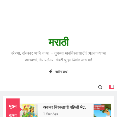
मराठी
प्रेरणा, संस्कार आणि कथा – तुमच्या भावविश्वासाठी! ,भूतकाळाच्या
आठवणी, विसरलेल्या गोष्टी पुन्हा जिवंत करूया!
नवीन कथा
मुख्य
ाई
अकबर बिरबलाची पहिली भेट.
ल
r Ago
1 Year Ago
1
कथा