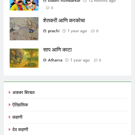
siddhi humbarkar
12 months ago
0
शेतकरी आणि करकोचा
prachi
1 year ago
0
साप आणि काटा
Atharva
1 year ago
0
अकबर बिरबल
ऐतिहासिक
कहाणी
देव कहाणी