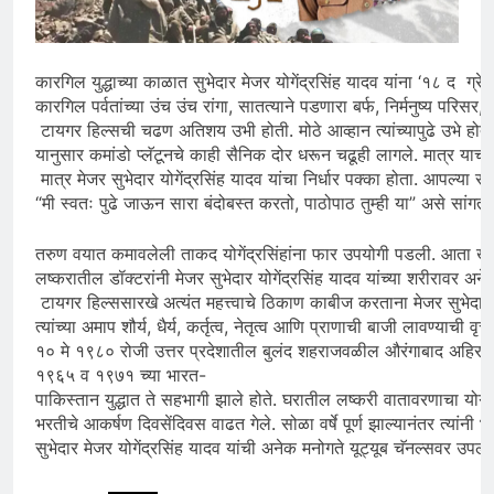
कारगिल युद्धाच्या काळात सुभेदार मेजर योगेंद्रसिंह यादव यांना ‘१८ द ग
कारगिल पर्वतांच्या उंच उंच रांगा, सातत्याने पडणारा बर्फ, निर्मनुष्य प
टायगर हिल्सची चढण अतिशय उभी होती. मोठे आव्हान त्यांच्यापुढे उभे होते.
यानुसार कमांडो प्लॅटूनचे काही सैनिक दोर धरून चढूही लागले. मात्र याच
मात्र मेजर सुभेदार योगेंद्रसिंह यादव यांचा निर्धार पक्का होता. आपल्या सो
“मी स्वतः पुढे जाऊन सारा बंदोबस्त करतो, पाठोपाठ तुम्ही या” असे सांगत
तरुण वयात कमावलेली ताकद योगेंद्रसिंहांना फार उपयोगी पडली. आता खंदकातून
लष्करातील डॉक्टरांनी मेजर सुभेदार योगेंद्रसिंह यादव यांच्या शरीरावर अने
टायगर हिल्ससारखे अत्यंत महत्त्वाचे ठिकाण काबीज करताना मेजर सुभेदार य
त्यांच्या अमाप शौर्य, धैर्य, कर्तृत्व, नेतृत्व आणि प्राणाची बाजी लावण्याची व
१० मे १९८० रोजी उत्तर प्रदेशातील बुलंद शहराजवळील औरंगाबाद अहिर इथे जन
१९६५ व १९७१ च्या भारत-
पाकिस्तान युद्धात ते सहभागी झाले होते. घरातील लष्करी वातावरणाचा योगेंद
भरतीचे आकर्षण दिवसेंदिवस वाढत गेले. सोळा वर्षे पूर्ण झाल्यानंतर त्यांनी 
सुभेदार मेजर योगेंद्रसिंह यादव यांची अनेक मनोगते यूट्यूब चॅनल्सवर उपलब्ध 