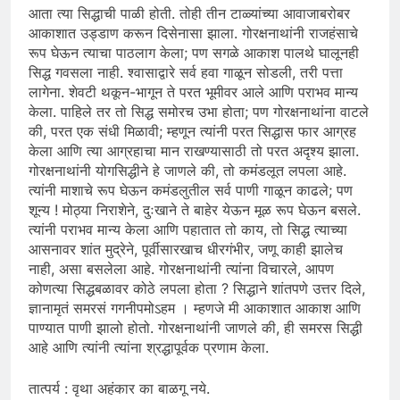
आता त्या सिद्धाची पाळी होती. तोही तीन टाळ्यांच्या आवाजाबरोबर
आकाशात उड्डाण करून दिसेनासा झाला. गोरक्षनाथांनी राजहंसाचे
रूप घेऊन त्याचा पाठलाग केला; पण सगळे आकाश पालथे घालूनही
सिद्ध गवसला नाही. श्‍वासाद्वारे सर्व हवा गाळून सोडली, तरी पत्ता
लागेना. शेवटी थकून-भागून ते परत भूमीवर आले आणि पराभव मान्य
केला. पाहिले तर तो सिद्ध समोरच उभा होता; पण गोरक्षनाथांना वाटले
की, परत एक संधी मिळावी; म्हणून त्यांनी परत सिद्धास फार आग्रह
केला आणि त्या आग्रहाचा मान राखण्यासाठी तो परत अदृश्य झाला.
गोरक्षनाथांनी योगसिद्धीने हे जाणले की, तो कमंडलूत लपला आहे.
त्यांनी माशाचे रूप घेऊन कमंडलुतील सर्व पाणी गाळून काढले; पण
शून्य ! मोठ्या निराशेने, दुःखाने ते बाहेर येऊन मूळ रूप घेऊन बसले.
त्यांनी पराभव मान्य केला आणि पहातात तो काय, तो सिद्ध त्याच्या
आसनावर शांत मुद्रेने, पूर्वीसारखाच धीरगंभीर, जणू काही झालेच
नाही, असा बसलेला आहे. गोरक्षनाथांनी त्यांना विचारले, आपण
कोणत्या सिद्धबळावर कोठे लपला होता ? सिद्धाने शांतपणे उत्तर दिले,
ज्ञानामृतं समरसं गगनीपमोऽहम । म्हणजे मी आकाशात आकाश आणि
पाण्यात पाणी झालो होतो. गोरक्षनाथांनी जाणले की, ही समरस सिद्धी
आहे आणि त्यांनी त्यांना श्रद्धापूर्वक प्रणाम केला.
तात्पर्य : वृथा अहंकार का बाळगू नये.