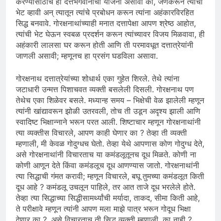
करण्यासाठीच ही दत्तभगवानांची योजना असावी की, जेणेकरून त्यांची
भेट व्हावी अन् त्यातून त्यांचे प्रबोधन करून त्यांना अहंकारविरहित
सिद्ध बनवावे. गोरक्षनाथांच्याही मनात दत्तापेक्षा आपण श्रेष्ठ आहोत,
त्यांची भेट घेऊन स्वबळ प्रदर्शन करून त्यांच्यावर विजय मिळवावा, ही
अहंकारी लालसा घर करून होती आणि ती परमावधूत दत्तात्रेयांनी
जाणली असावी; म्हणूनच हा प्रसंग घडविला असावा.
गोरक्षनाथ दत्तात्रेयांच्या शोधार्थ एका गुहेत शिरले. तेथे त्यांना
जटाधारी उन्मत्त पिशाचवत व्यक्ती बसलेली दिसली. गोरक्षनाथ पण
तेथेच एका शिळेवर बसले. मध्यान्ह समय – भिक्षेची वेळ झालेली म्हणून
त्यांनी खांद्यावरून झोळी उतरवली, तोच ती उडून अदृश्य झाली आणि
स्वादिष्ट भिक्षान्नाने भरून परत आली. शिष्टाचार म्हणून गोरक्षनाथांनी
त्या व्यक्तीस विचारले, आपण काही घेणार का ? तेव्हा ती व्यक्ती
म्हणाली, मी केवळ गोदुग्धच घेतो. तेव्हा येथे आपणास कोण गोदुग्ध देते,
असे गोरक्षनाथांनी विचारताच या कमंडलूतूनच दूध मिळते. कोणी ना
कोणी आणून देते किंवा कमंडलूच दूध आणण्यास जातो. गोरक्षनाथांनी
त्या सिद्धाची गंमत करावी; म्हणून विचारले, बघू तुमच्या कमंडलूत किती
दूध आहे ? कमंडलू उचलून पाहिले, तर आत ताजे दूध भरलेले होते.
तेव्हा त्या सिद्धाच्या सिद्धीसामर्थ्यांची मर्यादा, ताकद, सीमा किती आहे,
ते परीक्षावे म्हणून त्यांनी आपण मला माझे पात्र भरून गोदूध भिक्षा
देणार का ?, असे विचारताच ती सिद्ध व्यक्ती म्हणाली, का नाही ?