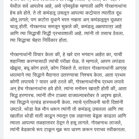
येथील सर्व आपलेच आहे, असे प्रेमपूर्वक म्हणाली आणि गोरक्षनाथांना
हेच हवे होते. ते तो कमंडलू उचलून आपल्या कटोर्‍यात त्यातील दूध
ओतू लगले; पण कटोरा दुधाने भरत नव्हता अन् कमंडलूतून दूधधार
चालू होती. गोरक्षनाथ समजून चुकले की, कमंडलू अक्षयपात्र आहे
आणि त्या सिद्धाची सिद्धी प्रभावशाली आहे. त्यांनी तो तसाच ठेवला.
त्या सिद्धाचा चेहरा निर्विकार होता.
गोरक्षनाथांनी विचार केला की, हे खरे दत्त भगवान आहेत का, याची
शहानिशा करण्यासाठी त्यांची परीक्षा घेऊ. ते म्हणाले, आपण लपंडाव
खेळूया, बघू कोण हरते, कोण जिंकते ते. वारंवार गोरक्षनाथांनी आग्रह
धरल्याने त्या सिद्धाने मैदानात उतरण्याचा निश्‍चय केला. आता प्रथम
कोणी लपायचे ? यावर असे ठरले की, गोरक्षनाथांनीच प्रथम लपावे
अन् हेच गोरक्षनाथांना हवे होते. त्यांना मनोमन खात्री होती की, आता
सिद्ध हरणारच. त्यांनी तीन टाळ्या वाजवल्याबरोबर ते अदृश्य झाले.
त्या सिद्धाने प्रचंड हास्यध्वनी केला. त्याचे प्रतिध्वनी चारी दिशांनी
उमटले. थोडा वेळ मौन धरून त्यांनी तो कमंडलू उचलला आणि त्या
खालील थोडी माती काढून त्यातून एक लहानसा बेडूक काढला आणि
त्याला आपल्या तळहातावर ठेवून ते हसू लागले. गोरक्षनाथ लाजले,
त्यांनी बेडकाचे रूप टाकून मूळ रूप धारण करून पराभव स्वीकारला.