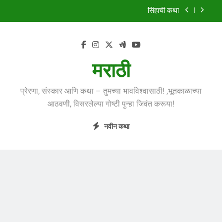
Skip
सिंहाची कथा
to
content
मुंगी आणि हत्ती
झाडावरची फुलं
मराठी
शस्त्रपूजेची गोष्ट
प्रेरणा, संस्कार आणि कथा – तुमच्या भावविश्वासाठी! ,भूतकाळाच्या
सिंहाची कथा
आठवणी, विसरलेल्या गोष्टी पुन्हा जिवंत करूया!
मुंगी आणि हत्ती
नवीन कथा
झाडावरची फुलं