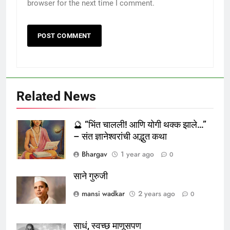
browser for the next time I comment.
Related News
🔮 “भिंत चालली! आणि योगी थक्क झाले…”
– संत ज्ञानेश्वरांची अद्भुत कथा
Bhargav
1 year ago
0
साने गुरुजी
mansi wadkar
2 years ago
0
साधं, स्वच्छ माणूसपण