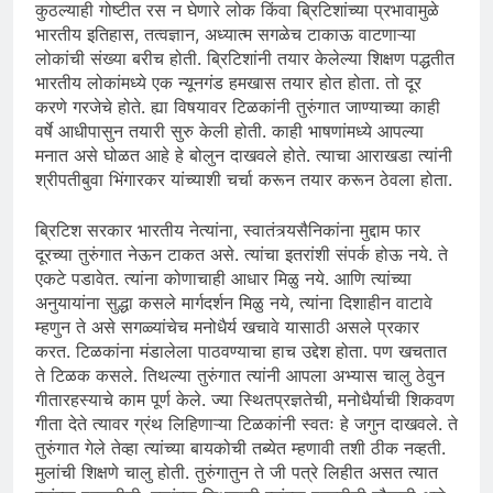
कुठल्याही गोष्टीत रस न घेणारे लोक किंवा ब्रिटिशांच्या प्रभावामुळे
भारतीय इतिहास, तत्वज्ञान, अध्यात्म सगळेच टाकाऊ वाटणाऱ्या
लोकांची संख्या बरीच होती. ब्रिटिशांनी तयार केलेल्या शिक्षण पद्धतीत
भारतीय लोकांमध्ये एक न्यूनगंड हमखास तयार होत होता. तो दूर
करणे गरजेचे होते. ह्या विषयावर टिळकांनी तुरुंगात जाण्याच्या काही
वर्षे आधीपासुन तयारी सुरु केली होती. काही भाषणांमध्ये आपल्या
मनात असे घोळत आहे हे बोलुन दाखवले होते. त्याचा आराखडा त्यांनी
श्रीपतीबुवा भिंगारकर यांच्याशी चर्चा करून तयार करून ठेवला होता.
ब्रिटिश सरकार भारतीय नेत्यांना, स्वातंत्र्यसैनिकांना मुद्दाम फार
दूरच्या तुरुंगात नेऊन टाकत असे. त्यांचा इतरांशी संपर्क होऊ नये. ते
एकटे पडावेत. त्यांना कोणाचाही आधार मिळु नये. आणि त्यांच्या
अनुयायांना सुद्धा कसले मार्गदर्शन मिळु नये, त्यांना दिशाहीन वाटावे
म्हणुन ते असे सगळ्यांचेच मनोधैर्य खचावे यासाठी असले प्रकार
करत. टिळकांना मंडालेला पाठवण्याचा हाच उद्देश होता. पण खचतात
ते टिळक कसले. तिथल्या तुरुंगात त्यांनी आपला अभ्यास चालु ठेवुन
गीतारहस्याचे काम पूर्ण केले. ज्या स्थितप्रज्ञतेची, मनोधैर्याची शिकवण
गीता देते त्यावर ग्रंथ लिहिणाऱ्या टिळकांनी स्वतः हे जगुन दाखवले. ते
तुरुंगात गेले तेव्हा त्यांच्या बायकोची तब्येत म्हणावी तशी ठीक नव्हती.
मुलांची शिक्षणे चालु होती. तुरुंगातुन ते जी पत्रे लिहीत असत त्यात