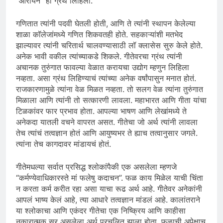
“ओरायन” हा ग्रंथ लिहिला.
गणितात त्यांनी पदवी घेतली होती, आणि ते त्यांनी स्थापन केलेल्या
शाळा कॉलेजांमध्ये गणित शिकवतही होते. सहकाऱ्यांशी मतभेद
झाल्यावर त्यांनी चरितार्थ चालवण्यासाठी लॉ क्लासेस सुरु केले होते.
अनेक भावी वकील त्यांच्याकडे शिकले. गीतेवरचा ग्रंथ त्यांनी
अचानक तुरुंगात फावल्या वेळात करायचा उद्योग म्हणुन लिहिला
नव्हता. असा ग्रंथ लिहिण्याचं त्यांच्या अनेक वर्षांपासुन मनात होतं.
राजकारणामुळे त्यांना वेळ मिळत नव्हता. तो सलग वेळ त्यांना तुरुंगात
मिळाला आणि त्यांनी तो सत्कारणी लावला. महाभारत आणि गीता यांचा
टिळकांवर फार प्रभाव होता. आपल्या भाषण आणि लेखांमध्ये ते
अनेकदा यातली वचने वापरत असत. गीतेचा जो अर्थ त्यांनी लावला
तेच त्यांचं तत्वज्ञान होतं आणि आयुष्यभर ते ह्याच तत्वानुसार जगले.
त्यांना तेच कागदावर मांडायचं होतं.
गीतेमधल्या सर्वात प्रसिद्ध श्लोकांपैकी एक असलेला म्हणजे
“कर्मण्येवाधिकारस्ते मां फलेषु कदाचन”. फळ काय मिळेल याची चिंता
न करता कर्म करीत रहा असा याचा रूढ अर्थ आहे. गीतेवर अनेकांनी
आपलं भाष्य केलं आहे, त्या आधारे तत्वज्ञान मांडलं आहे. कालांतराने
या श्लोकाचा आणि एकंदर गीतेचा एक निष्क्रिय आणि काहीसा
नकारात्मक सुर असलेला अर्थ प्रचलित झाला होता. फळाची अपेक्षाच