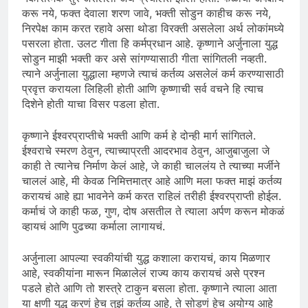
करू नये, फक्त देवाला शरण जावे, भक्ती सोडुन काहीच करू नये,
निरपेक्ष काम करत रहावे असा थोडा विरक्ती असलेला अर्थ लोकांमध्ये
पसरला होता. उलट गीता हि कर्मप्रधान आहे. कृष्णाने अर्जुनाला युद्ध
सोडुन माझी भक्ती कर असे सांगण्यासाठी गीता सांगितली नव्हती.
त्याने अर्जुनाला युद्धाला म्हणजे त्याचं कर्तव्य असलेलं कर्म करण्यासाठी
प्रवृत्त करायला लिहिली होती आणि कृष्णाची सर्व वचने हि त्याच
दिशेने होती याचा विसर पडला होता.
कृष्णाने ईश्वरप्राप्तीचे भक्ती आणि कर्म हे दोन्ही मार्ग सांगितले.
ईश्वराचे स्मरण ठेवुन, त्याच्याप्रती आदरभाव ठेवुन, आजुबाजुला जे
काही ते त्यानेच निर्माण केलं आहे, जे काही चाललंय ते त्याच्या मर्जीने
चाललं आहे, मी केवळ निमित्तमात्र आहे आणि मला फक्त माझं कर्तव्य
करायचं आहे ह्या भावनेने कर्म करत राहिलं तरीही ईश्वरप्राप्ती होईल.
कर्माचं जे काही फळ, गुण, दोष असतील ते त्याला अर्पण करून मोकळं
व्हायचं आणि पुढच्या कर्माला लागायचं.
अर्जुनाला आपल्या स्वकीयांची युद्ध कशाला करायचं, काय मिळणार
आहे, स्वकीयांना मारून मिळालेलं राज्य काय करायचं असे प्रश्न
पडले होते आणि तो शस्त्रे टाकुन बसला होता. कृष्णाने त्याला आता
या क्षणी युद्ध करणं हेच तुझं कर्तव्य आहे, ते सोडणं हेच अयोग्य आहे