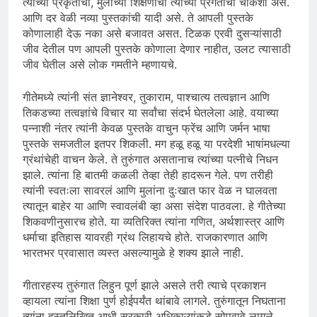
त्यांच्या प्रकृतीची, मुलांच्या शिक्षणाची त्यांच्या प्रगतीची चौकशी असे.
आणि दर वेळी नव्या पुस्तकांची यादी असे. ते आपली पुस्तके
कोणालाही देऊ नका असे बजावत असत. टिळक एरवी दुसऱ्यांसाठी
जीव देतील पण आपली पुस्तके कोणाला देणार नाहीत, उलट त्यासाठी
जीव घेतील असे लोक गमतीने म्हणायचे.
गीतेमध्ये त्यांनी संत ज्ञानेश्वर, तुकाराम, पाश्चात्य तत्वज्ञान आणि
तिकडच्या तत्वज्ञांचे विचार या सर्वांचा संदर्भ घेतलेला आहे. वयाच्या
पन्नाशी नंतर त्यांनी केवळ पुस्तके वाचुन फ्रेंच आणि जर्मन भाषा
पुस्तके समजतील इतपर शिकली. मग हळू हळू या परदेशी भाषांमधल्या
ग्रंथांचेही वाचन केले. ते तुरुंगात असतानाच त्यांच्या पत्नीचे निधन
झाले. त्यांना हि बातमी कळली तेव्हा तेही हादरून गेले. पण तरीही
त्यांनी स्वतःला सावरलं आणि मुलांना दुःखात फार वेळ न घालवता
त्यातून बाहेर या आणि स्वावलंबी व्हा असा संदेश पाठवला. हे गीतेच्या
शिकवणीनुसारच होते. या व्यतिरिक्त त्यांना गणित, अर्थशास्त्र आणि
धर्माचा इतिहास यावरही ग्रंथ लिहायचे होते. राजकारणात आणि
भारतभर प्रवासात व्यस्त असल्यामुळे हे शक्य झाले नाही.
गीतारहस्य तुरुंगात लिहुन पूर्ण झाले असले तरी त्याचे प्रकाशन
व्हायला त्यांना शिक्षा पुर्ण होईपर्यंत थांबावे लागले. तुरुंगातून निघताना
त्यांना हस्तलिखित आधी सरकारी अधिकाऱ्यांकडे सोपवावे लागले.