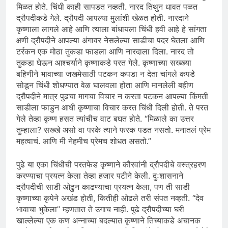
मिळत होते. चिंधी काही सापडत नव्हती. नारद तिथुन धावत पळत
द्रौपदीकडे गेले. द्रौपदी आपल्या मुलांशी खेळत होती. नारदाने
कृष्णाला लागले आहे आणि त्याला बांधायला चिंधी हवी आहे हे सांगता
क्षणी द्रौपदीने आपल्या अंगावर नेसलेल्या साडीचा पदर घेतला आणि
टर्रकन एक मोठा तुकडा फाडला आणि नारदाला दिला. नारद तो
तुकडा घेऊन आश्चर्याने कृष्णाकडे परत गेले. कृष्णाच्या सख्ख्या
बहिणीने भावाच्या जखमेसाठी पटकन कपडा न देता चांगले कपडे
सोडून चिंधी शोधण्यात वेळ घालवला होता आणि मानलेली बहीण
द्रौपदीने मात्र पुढचा मागचा विचार न करता पटकन आपल्या किंमती
साडीला फाडुन आधी कृष्णाचा विचार करत चिंधी दिली होती. ते परत
गेले तेव्हा कृष्ण हसत त्यांचीच वाट बघत होते. “मिळाले का उत्तर
तुम्हाला? सख्खे असो वा परके त्याने फरक पडत नसतो. मनातलं प्रेम
महत्वाचं. आणि मी नेहमीच प्रेमच शोधत असतो.”
पुढे या एका चिंधीची परतफेड कृष्णाने कौरवांनी द्रौपदीचे वस्त्रहरण
करण्याचा प्रयत्न केला तेव्हा हजार पटीने केली. दुःशासनाने
द्रौपदीची साडी ओढुन काढण्याचा प्रयत्न केला, पण ती साडी
कृष्णाच्या कृपेने अखंड होती, कितीही ओढले तरी संपत नव्हती. “देव
भावाचा भुकेला” म्हणतात ते उगाच नाही. पुढे द्रौपदीच्या घरी
खाल्लेल्या एक कण अन्नाच्या बदल्यात कृष्णाने तिच्याकडे अचानक