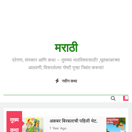
मराठी
प्रेरणा, संस्कार आणि कथा – तुमच्या भावविश्वासाठी! ,भूतकाळाच्या
आठवणी, विसरलेल्या गोष्टी पुन्हा जिवंत करूया!
नवीन कथा
मुख्य
ाई
अकबर बिरबलाची पहिली भेट.
ल
r Ago
1 Year Ago
1
कथा