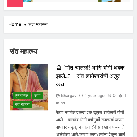
Home
संत महात्म्य
संत महात्म्य
🔮 “भिंत चालली! आणि योगी थक्क
झाले…” – संत ज्ञानेश्वरांची अद्भुत
कथा
Bhargav
1 year ago
0
1
ऐतिहासिक
ब्लॉग
mins
संत महात्म्य
पैठण नगरीत एकदा एक खूपच अहंकारी योगी
आले – चांगदेव योगी.वर्षानुवर्षे तपश्चर्या करून,
वाघावर बसून, नागाला दोरीसारखा वापरून ते
अलंदीला आले.कारण काय?त्यांना ऐकून आलं