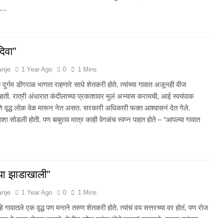
ही…
दिवा”
anje
1 Year Ago
0
1 Mins
ा दुर्गम डोंगराळ भागात राहणारे साधे शेतकरी होते. त्यांच्या गावात अजूनही वीज
्हती. रात्री अंधारात कंदीलाच्या प्रकाशावर मुलं अभ्यास करायची, आई स्वयंपाक
 वृद्ध लोक वेळ मारून नेत असत. सरकारी अधिकारी फक्त आश्वासनं देत गेले.
आशा सोडली होती. पण बाबुराव मात्र काही वेगळंच स्वप्न पाहत होते – “आपल्या गावात
च्या झाडाखाली”
anje
1 Year Ago
0
1 Mins
े गावातले एक वृद्ध पण मनाने तरुण शेतकरी होते. त्यांचं वय सत्तरच्या वर होतं, पण रोज