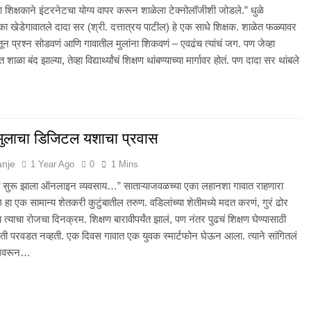
 शिक्षकाने इंटरनेटचा योग्य वापर करून शाळेला टेक्नोलॉजीशी जोडले.” धुळे
एका खेडेगावातले दादा सर (श्री. दत्तात्रय पाटील) हे एक साधे शिक्षक. शाळेत फळ्यावर
ून प्रश्न सोडवणं आणि गावातील मुलांना शिकवणं – एवढंच त्यांचं जग. पण जेव्हा
ाळा बंद झाल्या, तेव्हा विद्यार्थ्यांचं शिक्षण थांबण्याच्या मार्गावर होतं. पण दादा सर थांबले
मुलाचा डिजिटल यशाचा प्रवास
anje
1 Year Ago
0
1 Mins
 सुरू झाला ऑनलाइन व्यवसाय…” साताऱ्याजवळच्या एका लहानशा गावात राहणारा
 हा एक सामान्य शेतकरी कुटुंबातील तरुण. वडिलांच्या शेतीमध्ये मदत करणं, गुरं ढोर
 त्याचा रोजचा दिनक्रम. शिक्षण बारावीपर्यंत झालं, पण नंतर पुढचं शिक्षण घेण्यासाठी
ती परवडत नव्हती. एक दिवस गावात एक युवक स्मार्टफोन घेऊन आला. त्याने सांगितलं
ईलवरून…