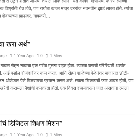
ता ते उठून शेतात जायचे. तेथील लोक त्यांना “वेडे काका” म्हणायचे, कारण त्यांच्या
 विश्रांती घेत होते, पण राघोबा काका मात्र दररोज नवनवीन झाडं लावत होते. त्यांचा
ा शेवग्याच्या झाडांवर. गावकरी…
ीचा खरा अर्थ”
anje
1 Year Ago
0
1 Mins
ावात रोहन नावाचा एक गरीब मुलगा राहत होता. त्याच्या घराची परिस्थिती अत्यंत
ी. आई वडील रोजंदारीवर काम करत, आणि रोहन शाळेच्या वेळेनंतर बाजारात छोटी-
रून थोडेफार पैसे मिळवायचा प्रयत्न करत असे. त्याला शिकायची फार आवड होती, पण
 खरेदी करायला पैशांची कमतरता होती. एक दिवस रस्त्यावरून जात असताना त्याला
ांचं डिजिटल शिक्षण मिशन”
anje
1 Year Ago
0
1 Mins