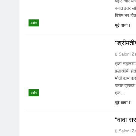
पहाटे चार वाज
वयात इतर लोक
विशेष भर होत
ब्लॉग
पुढे वाचा
“श्रीमंत
Saloni Z
एका लहानशा ग
हलाखीची होत
मोठी कामं क
घरात पुस्तकं
एक…
ब्लॉग
पुढे वाचा
“दादा सर
Saloni Z