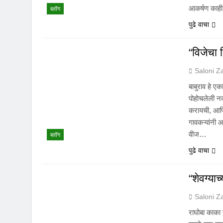
आकर्षण का
ब्लॉग
पुढे वाचा
“विजेचा 
Saloni Z
बाबुराव हे एक
पोहोचलेली नव
करायची, आणि
गावकऱ्यांनी 
वीज…
ब्लॉग
पुढे वाचा
“शेवग्या
Saloni Z
राघोबा काका ह