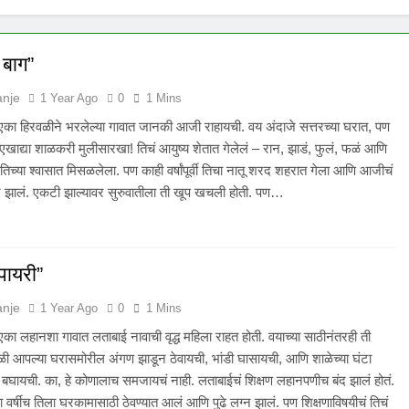
बाग”
anje
1 Year Ago
0
1 Mins
एका हिरवळीने भरलेल्या गावात जानकी आजी राहायची. वय अंदाजे सत्तरच्या घरात, पण
 एखाद्या शाळकरी मुलीसारखा! तिचं आयुष्य शेतात गेलेलं – रान, झाडं, फुलं, फळं आणि
 तिच्या श्वासात मिसळलेला. पण काही वर्षांपूर्वी तिचा नातू शरद शहरात गेला आणि आजीचं
्न झालं. एकटी झाल्यावर सुरुवातीला ती खूप खचली होती. पण…
पायरी”
anje
1 Year Ago
0
1 Mins
का लहानशा गावात लताबाई नावाची वृद्ध महिला राहत होती. वयाच्या साठीनंतरही ती
ळी आपल्या घरासमोरील अंगण झाडून ठेवायची, भांडी घासायची, आणि शाळेच्या घंटा
ाट बघायची. का, हे कोणालाच समजायचं नाही. लताबाईचं शिक्षण लहानपणीच बंद झालं होतं.
या वर्षीच तिला घरकामासाठी ठेवण्यात आलं आणि पुढे लग्न झालं. पण शिक्षणाविषयीचं तिचं