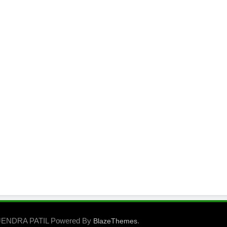
ENDRA PATIL Powered By
.
BlazeThemes