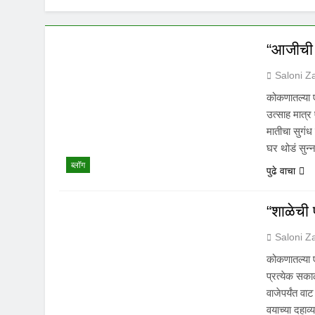
“आजीची 
Saloni Z
कोकणातल्या 
उत्साह मात्र
मातीचा सुगंध
घर थोडं सुन
ब्लॉग
पुढे वाचा
“शाळेची 
Saloni Z
कोकणातल्या ए
प्रत्येक सका
वाजेपर्यंत व
वयाच्या दहाव्