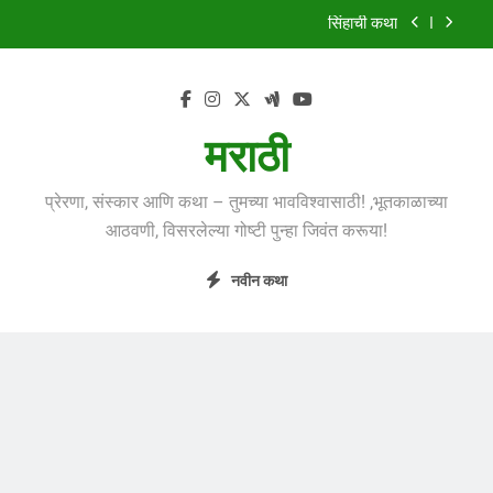
Skip
मुंगी आणि हत्ती
to
content
झाडावरची फुलं
शस्त्रपूजेची गोष्ट
मराठी
सिंहाची कथा
प्रेरणा, संस्कार आणि कथा – तुमच्या भावविश्वासाठी! ,भूतकाळाच्या
मुंगी आणि हत्ती
आठवणी, विसरलेल्या गोष्टी पुन्हा जिवंत करूया!
झाडावरची फुलं
नवीन कथा