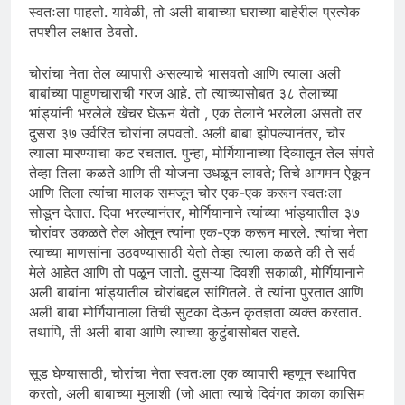
स्वतःला पाहतो. यावेळी, तो अली बाबाच्या घराच्या बाहेरील प्रत्येक
तपशील लक्षात ठेवतो.
चोरांचा नेता तेल व्यापारी असल्याचे भासवतो आणि त्याला अली
बाबांच्या पाहुणचाराची गरज आहे. तो त्याच्यासोबत ३८ तेलाच्या
भांड्यांनी भरलेले खेचर घेऊन येतो , एक तेलाने भरलेला असतो तर
दुसरा ३७ उर्वरित चोरांना लपवतो. अली बाबा झोपल्यानंतर, चोर
त्याला मारण्याचा कट रचतात. पुन्हा, मोर्गियानाच्या दिव्यातून तेल संपते
तेव्हा तिला कळते आणि ती योजना उधळून लावते; तिचे आगमन ऐकून
आणि तिला त्यांचा मालक समजून चोर एक-एक करून स्वतःला
सोडून देतात. दिवा भरल्यानंतर, मोर्गियानाने त्यांच्या भांड्यातील ३७
चोरांवर उकळते तेल ओतून त्यांना एक-एक करून मारले. त्यांचा नेता
त्याच्या माणसांना उठवण्यासाठी येतो तेव्हा त्याला कळते की ते सर्व
मेले आहेत आणि तो पळून जातो. दुसऱ्या दिवशी सकाळी, मोर्गियानाने
अली बाबांना भांड्यातील चोरांबद्दल सांगितले. ते त्यांना पुरतात आणि
अली बाबा मोर्गियानाला तिची सुटका देऊन कृतज्ञता व्यक्त करतात.
तथापि, ती अली बाबा आणि त्याच्या कुटुंबासोबत राहते.
सूड घेण्यासाठी, चोरांचा नेता स्वतःला एक व्यापारी म्हणून स्थापित
करतो, अली बाबाच्या मुलाशी (जो आता त्याचे दिवंगत काका कासिम