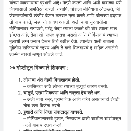
यांच्या व्यवसायाचा प्रभारी आहे) मैत्री करतो आणि अली बाबाच्या घरी
जेवणासाठी आमंत्रित करतो. तथापि, चोराला मोर्गियाना ओळखते, जी
जेवणाऱ्यांसाठी खंजीर घेऊन तलवार नृत्य करते आणि चोराच्या हृदयात
तो नाच करते, जेव्हा तो सावध असतो. अली बाबा सुरुवातीला
मोर्गियानावर रागावतो, परंतु जेव्हा त्याला कळते की चोर त्याला मारू
इच्छित आहे, तेव्हा तो अत्यंत कृतज्ञ असतो आणि मोर्गियानाचे त्याच्या
मुलाशी लग्न करून देऊन तिचे बक्षीस देतो. त्यानंतर अली बाबाला
गुहेतील खजिन्याचे रहस्य आणि ते कसे मिळवायचे हे माहित असलेले
एकमेव व्यक्ती म्हणून सोडले जाते.
📜
गोष्टीतून मिळणारे शिकवण :
लोभाचा अंत नेहमी विनाशातच होतो.
– कासिमचा अति लोभच त्याच्या मृत्यूचं कारण बनतो.
चातुर्य, प्रामाणिकपणा आणि नम्रता हेच खरे धन.
– अली बाबा नम्र, प्रामाणिक आणि गरिब असतानाही शेवटी
तोच खरा विजेता ठरतो.
हुशारी आणि निष्ठा संकटातून वाचवते.
– मोर्गियानासारखी हुशार, निष्ठावान दासी चाळीस चोरांपासून
अली बाबाचं रक्षण करते.