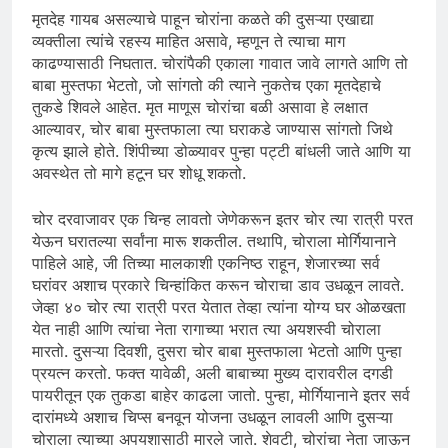
मृतदेह गायब असल्याचे पाहून चोरांना कळते की दुसऱ्या एखाद्या
व्यक्तीला त्यांचे रहस्य माहित असावे, म्हणून ते त्याचा माग
काढण्यासाठी निघतात. चोरांपैकी एकाला गावात जावे लागते आणि तो
बाबा मुस्तफा भेटतो, जो सांगतो की त्याने नुकतेच एका मृतदेहाचे
तुकडे शिवले आहेत. मृत माणूस चोरांचा बळी असावा हे लक्षात
आल्यावर, चोर बाबा मुस्तफाला त्या घराकडे जाण्यास सांगतो जिथे
कृत्य झाले होते. शिंपीच्या डोळ्यावर पुन्हा पट्टी बांधली जाते आणि या
अवस्थेत तो मागे हटून घर शोधू शकतो.
चोर दरवाजावर एक चिन्ह लावतो जेणेकरून इतर चोर त्या रात्री परत
येऊन घरातल्या सर्वांना मारू शकतील. तथापि, चोराला मोर्गियानाने
पाहिले आहे, जी तिच्या मालकाशी एकनिष्ठ राहून, शेजारच्या सर्व
घरांवर अशाच प्रकारे चिन्हांकित करून चोराचा डाव उधळून लावते.
जेव्हा ४० चोर त्या रात्री परत येतात तेव्हा त्यांना योग्य घर ओळखता
येत नाही आणि त्यांचा नेता रागाच्या भरात त्या अयशस्वी चोराला
मारतो. दुसऱ्या दिवशी, दुसरा चोर बाबा मुस्तफाला भेटतो आणि पुन्हा
प्रयत्न करतो. फक्त यावेळी, अली बाबाच्या मुख्य दारावरील दगडी
पायरीतून एक तुकडा बाहेर काढला जातो. पुन्हा, मोर्गियानाने इतर सर्व
दारांमध्ये अशाच चिप्स बनवून योजना उधळून लावली आणि दुसऱ्या
चोराला त्याच्या अपयशासाठी मारले जाते. शेवटी, चोरांचा नेता जाऊन