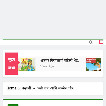
मुख्य
ई
अकबर बिरबलाची पहिली भेट.
ला
 Ago
1 Year Ago
1 
कथा
Home
कहाणी
अली बाबा आणि चाळीस चोर