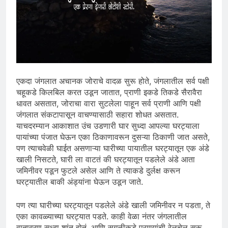
एकदा जंगलात अचानक जोराचे वादळ सुरू होते, जंगलातील सर्व पक्षी
चहूकडे किलबिल करत उडून जातात, प्राणी इकडे तिकडे सैरावैरा
धावत असतात, जोराचा वारा सुटलेला पाहून सर्व प्राणी आणि पक्षी
जंगलात संकटापासून वाचण्यासाठी सहारा शोधत असतात.
याचदरम्यान आकाशात उंच उडणारी घार सुध्दा आपल्या घरट्याला
पायांच्या पंजात घेऊन एका ठिकाणावरून दुसऱ्या ठिकाणी जात असते,
पण त्याचवेळी घाईत असणाऱ्या घारीच्या पायातील घरट्यातून एक अंडे
खाली निसटते, घारी ला वाटतं की घरट्यातून पडलेले अंडे आता
जमिनीवर पडून फुटले असेल आणि ते त्याकडे दुर्लक्ष करून
घरट्यातील बाकी अंड्यांना घेऊन उडून जाते.
पण त्या घारीच्या घरट्यातून पडलेले अंडे खाली जमिनीवर न पडता, ते
एका कावळ्याच्या घरट्यात पडते. काही वेळा नंतर जंगलातील
वातावरण सुध्दा शांत होतं, आणि सगळीकडे प्राण्यांची रेलचेल सुरू