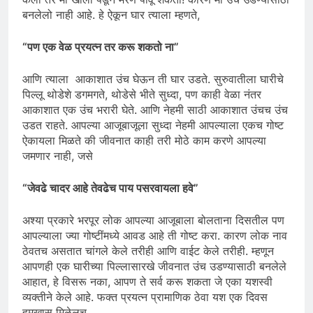
बनलेलो नाही आहे. हे ऐकून घार त्याला म्हणते,
“
पण एक वेळ प्रयत्न तर करू शकतो ना”
आणि त्याला आकाशात उंच घेऊन ती घार उडते. सुरुवातीला घारीचे
पिल्लू थोडेशे डगमगते, थोडेसे भीते सुध्दा, पण काही वेळा नंतर
आकाशात एक उंच भरारी घेते. आणि नेहमी साठी आकाशात उंचच उंच
उडत राहते. आपल्या आजूबाजूला सुध्दा नेहमी आपल्याला एकच गोष्ट
ऐकायला मिळते की जीवनात काही तरी मोठे काम करणे आपल्या
जमणार नाही, जसे
“जेवढे चादर आहे तेवढेच पाय पसरवायला हवे”
अश्या प्रकारे भरपूर लोक आपल्या आजूबाला बोलताना दिसतील पण
आपल्याला ज्या गोष्टींमध्ये आवड आहे ती गोष्ट करा. कारण लोक नाव
ठेवतच असतात चांगले केले तरीही आणि वाईट केले तरीही. म्हणून
आपणही एक घारीच्या पिल्लासारखे जीवनात उंच उडण्यासाठी बनलेले
आहात, हे विसरू नका, आपण ते सर्व करू शकता जे एका यशस्वी
व्यक्तीने केले आहे. फक्त प्रयत्न प्रामाणिक ठेवा यश एक दिवस
हमखास मिळेलच.