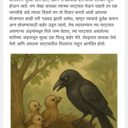
होऊन जाते. पण जेव्हा कावळा त्याच्या घरट्यात येऊन पाहतो तर एक
जास्तीचे अंडे त्याला दिसते पण तो विचार करतो आधी आपल्या
मोजण्यात काही तरी गडबड झाली असेल, म्हणून त्याकडे दुर्लक्ष करून
अन्न शोधण्यासाठी बाहेर उडून जातो, तेच त्यादरम्यान त्या घरट्यात
असणाऱ्या अंड्यांमधून पिले जन्म घेतात, त्या घरट्यात असलेल्या
घारीच्या अंड्यातून सुध्दा एक पिल्लू बाहेर येते. तेवढ्यात कावळा तेथे
येतो आणि आपल्या घरट्यातील पिल्लांना पाहून आनंदित होतो.