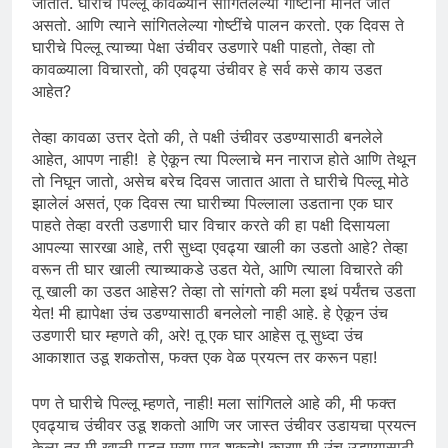
जातात. घारीचे पिल्लू कावळ्याने सांगितलेल्या गोष्टींना मानत जात
असतो. आणि त्याने सांगितलेल्या गोष्टींचे पालन करतो. एक दिवस ते
घारीचे पिल्लू त्याच्या पेक्षा उंचीवर उडणारे पक्षी पाहतो, तेव्हा तो
कावळ्याला विचारतो, की एवढ्या उंचीवर हे सर्व कसे काय उडत
आहेत?
तेव्हा कावळा उत्तर देतो की, ते पक्षी उंचीवर उडण्यासाठी बनलेले
आहेत, आपण नाही! हे ऐकून त्या पिल्लाचे मन नाराज होते आणि तेथून
तो निघून जातो, असेच बरेच दिवस जातात आता ते घारीचे पिल्लू मोठे
झालेलं असतं, एक दिवस त्या घारीच्या पिल्लाला उडताना एक घार
पाहते तेव्हा वरती उडणारी घार विचार करते की हा पक्षी दिसायला
आपल्या सारखा आहे, तरी सुध्दा एवढ्या खाली का उडतो आहे? तेव्हा
वरून ती घार खाली त्याच्याकडे उडत येते, आणि त्याला विचारते की
तू खाली का उडत आहेस? तेव्हा तो सांगतो की मला इथं पर्यंतच उडता
येत! मी ह्यापेक्षा उंच उडण्यासाठी बनलेलो नाही आहे. हे ऐकून उंच
उडणारी घार म्हणते की, अरे! तू एक घार आहेस तू सुध्दा उंच
आकाशात उडू शकतोस, फक्त एक वेळ प्रयत्न तर करून पहा!
पण ते घारीचे पिल्लू म्हणते, नाही! मला सांगितले आहे की, मी फक्त
एवढ्याच उंचीवर उडू शकतो आणि जर जास्त उंचीवर उडायचा प्रयत्न
केला तर मी खाली पडून मरण पावू शकतो! कारण मी उंच उडण्यासाठी