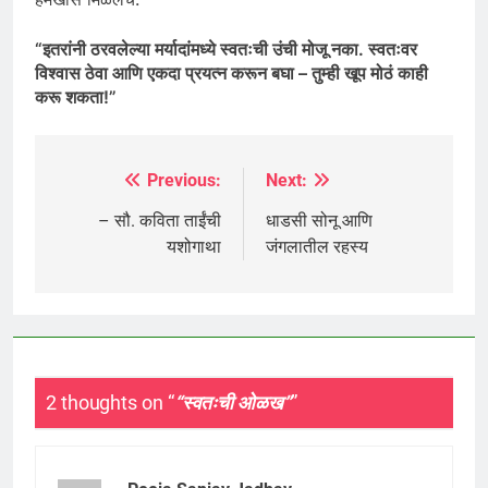
“इतरांनी ठरवलेल्या मर्यादांमध्ये स्वतःची उंची मोजू नका. स्वतःवर
विश्वास ठेवा आणि एकदा प्रयत्न करून बघा – तुम्ही खूप मोठं काही
करू शकता!”
Previous:
Next:
Post
navigation
– सौ. कविता ताईंची
धाडसी सोनू आणि
यशोगाथा
जंगलातील रहस्य
2 thoughts on “
“स्वतःची ओळख”
”