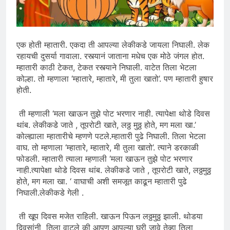
एक होती म्हातारी. एकदा ती आपल्या लेकीकडे जायला निघाली. लेक
रहायची दुसर्या गावाला. रस्त्यानं जाताना मधेच एक मोठे जंगल होत.
म्हातारी काठी टेकत, टेकत रस्त्याने निघाली. वाटेत तिला भेटला
कोल्हा. तो म्हणाला ‘म्हातारे, म्हातारे, मी तुला खातो’. पण म्हातारी हुषार
होती.
ती म्हणाली ‘मला खाऊन तुझे पोट भरणार नाही. त्यापेक्षा थोडे दिवस
थांब. लेकीकडे जाते , तूपरोटी खाते, लठ्ठ मुठ्ठ होते, मग मला खा.’
कोल्ह्याला म्हातारीचे म्हणणे पटले.म्हातारी पुढे निघाली. तिला भेटला
वाघ. तो म्हणाला ‘म्हातारे, म्हातारे, मी तुला खातो’. त्याने डरकाळी
फोडली. म्हातारी त्याला म्हणाली ‘मला खाऊन तुझे पोट भरणार
नाही.त्यापेक्षा थोडे दिवस थांब. लेकीकडे जाते , तूपरोटी खाते, लठ्ठमुठ्ठ
होते, मग मला खा. ‘ वाघाची अशी समजूत काढून म्हातारी पुढे
निघाली.लेकीकडे गेली .
ती खूप दिवस मजेत राहिली. खाऊन पिऊन लठ्ठमुठ्ठ झाली. थोडया
दिवसांनी तिला वाटले की आपण आपल्या घरी जावे तेव्हा तिला