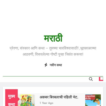
मराठी
प्रेरणा, संस्कार आणि कथा – तुमच्या भावविश्वासाठी! ,भूतकाळाच्या
आठवणी, विसरलेल्या गोष्टी पुन्हा जिवंत करूया!
नवीन कथा
मुख्य
ाई
अकबर बिरबलाची पहिली भेट.
ल
r Ago
1 Year Ago
1
कथा