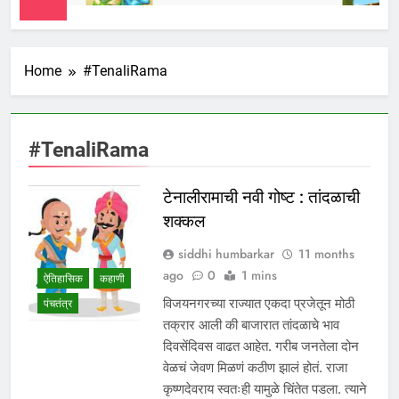
Home
#TenaliRama
#TenaliRama
टेनालीरामाची नवी गोष्ट : तांदळाची
शक्कल
siddhi humbarkar
11 months
ago
0
1 mins
ऐतिहासिक
कहाणी
विजयनगरच्या राज्यात एकदा प्रजेतून मोठी
पंचतंत्र
तक्रार आली की बाजारात तांदळाचे भाव
दिवसेंदिवस वाढत आहेत. गरीब जनतेला दोन
वेळचं जेवण मिळणं कठीण झालं होतं. राजा
कृष्णदेवराय स्वतःही यामुळे चिंतेत पडला. त्याने