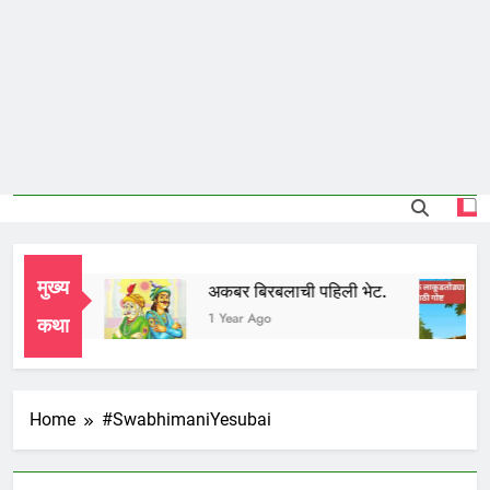
मुख्य
दुध भाई
अकबर बिरबलाची पहिली भेट.
1 Year Ago
1 Year Ago
कथा
Home
#SwabhimaniYesubai