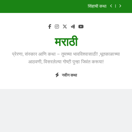
Skip
सिंहाची कथा
to
content
मुंगी आणि हत्ती
झाडावरची फुलं
मराठी
शस्त्रपूजेची गोष्ट
प्रेरणा, संस्कार आणि कथा – तुमच्या भावविश्वासाठी! ,भूतकाळाच्या
सिंहाची कथा
आठवणी, विसरलेल्या गोष्टी पुन्हा जिवंत करूया!
मुंगी आणि हत्ती
नवीन कथा
झाडावरची फुलं