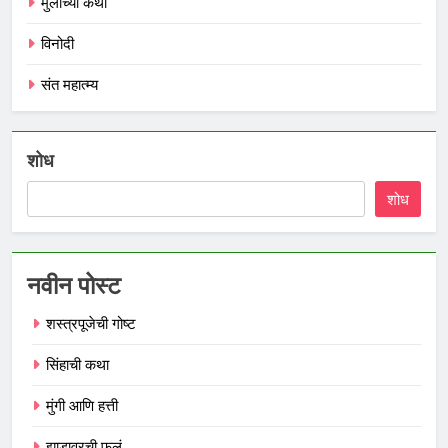
मुलांच्या कथा
विनोदी
संत महात्म्य
शोध
शोध
नवीन पोस्ट
शस्त्रपूजेची गोष्ट
सिंहाची कथा
मुंगी आणि हत्ती
झाडावरची फुलं