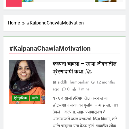
Home
#KalpanaChawlaMotivation
#KalpanaChawlaMotivation
कल्पना चावला – खऱ्या जीवनातील
प्रेरणादायी कथा..🚀
siddhi humbarkar
12 months
ago
0
1 mins
१९६२ साली हरियाणातील करनाल या
ऐतिहासिक
ब्लॉग
छोट्याशा गावात एका मुलीचा जन्म झाला. नाव
ठेवलं – कल्पना. लहानपणापासूनच ती
आकाशाकडे बघत बसायची. तिला विमानं, तारे
आणि चांद्रमा यांचं वेडच होतं. गावातील लोक