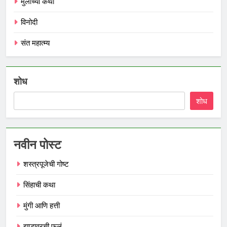
मुलांच्या कथा
विनोदी
संत महात्म्य
शोध
शोध
नवीन पोस्ट
शस्त्रपूजेची गोष्ट
सिंहाची कथा
मुंगी आणि हत्ती
झाडावरची फुलं