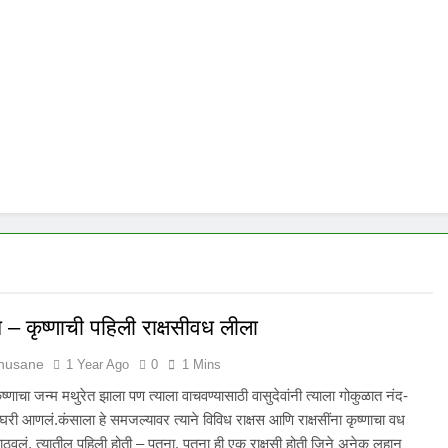
 – कृष्णाची पहिली राक्षसीवध लीला
husane
1 Year Ago
0
1 Mins
ष्णाचा जन्म मथुरेत झाला पण त्याला वाचवण्यासाठी वासुदेवांनी त्याला गोकुळात नंद-
ा घरी आणलं.कंसाला हे समजल्यावर त्याने विविध राक्षस आणि राक्षसींना कृष्णाचा वध
ाठवलं. त्यातील पहिली होती – पूतना. पूतना ही एक राक्षसी होती जिने अनेक लहान