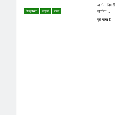
बाळांना विषार
बाळांना…
ऐतिहासिक
कहाणी
ब्लॉग
पुढे वाचा