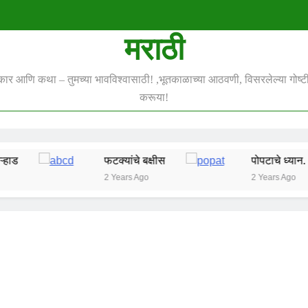
मराठी
स्कार आणि कथा – तुमच्या भावविश्वासाठी! ,भूतकाळाच्या आठवणी, विसरलेल्या गोष्टी 
करूया!
फटक्यांचे बक्षीस
पोपटाचे ध्यान.
2 Years Ago
2 Years Ago