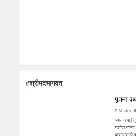
#श्रीमदभागवत
पूतना वध
Mudra B
भगवान श्रीकृ
यशोदा यांच्य
करण्यासाठी प