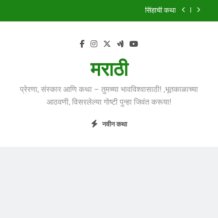
Skip
सिंहाची कथा
to
content
मुंगी आणि हत्ती
झाडावरची फुलं
मराठी
शस्त्रपूजेची गोष्ट
प्रेरणा, संस्कार आणि कथा – तुमच्या भावविश्वासाठी! ,भूतकाळाच्या
सिंहाची कथा
आठवणी, विसरलेल्या गोष्टी पुन्हा जिवंत करूया!
मुंगी आणि हत्ती
नवीन कथा
झाडावरची फुलं