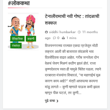
#लोककथा
टेनालीरामाची नवी गोष्ट : तांदळाची
शक्कल
siddhi humbarkar
11 months
ago
0
1 mins
ऐतिहासिक
कहाणी
विजयनगरच्या राज्यात एकदा प्रजेतून मोठी
पंचतंत्र
तक्रार आली की बाजारात तांदळाचे भाव
दिवसेंदिवस वाढत आहेत. गरीब जनतेला दोन
वेळचं जेवण मिळणं कठीण झालं होतं. राजा
कृष्णदेवराय स्वतःही यामुळे चिंतेत पडला. त्याने
दरबारात मंत्र्यांना विचारलं, “या महागाईचं मूळ
कारण काय आहे?” मंत्री आपापल्या कल्पना
मांडू लागले – कुणी म्हणाले पाऊस कमी झाला
म्हणून पीक घटलं, तर कुणी…
पुढे वाचा