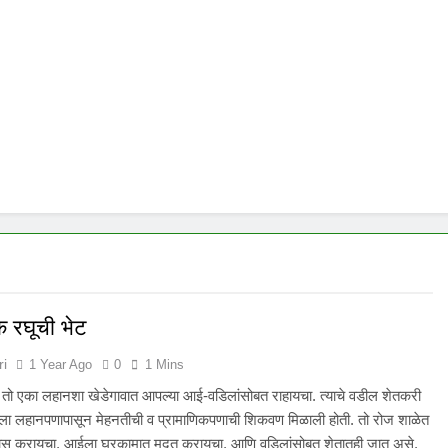
क रघूची भेट
ri
1 Year Ago
0
1 Mins
. तो एका लहानशा खेडेगावात आपल्या आई-वडिलांसोबत राहायचा. त्याचे वडील शेतकरी
ूला लहानपणापासून मेहनतीची व प्रामाणिकपणाची शिकवण मिळाली होती. तो रोज शाळेत
यास करायचा, आईला घरकामात मदत करायचा, आणि वडिलांसोबत शेतातही जात असे.