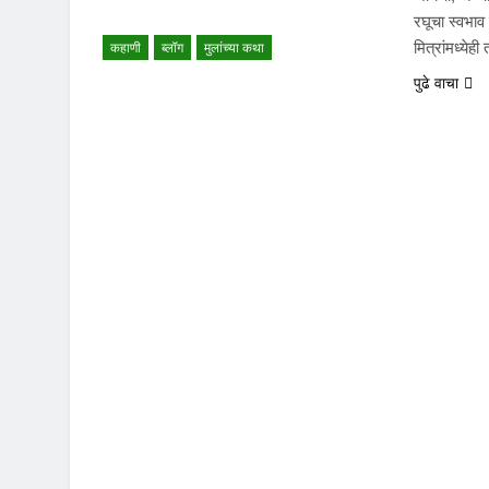
रघूचा स्वभा
मित्रांमध्येह
कहाणी
ब्लॉग
मुलांच्या कथा
पुढे वाचा