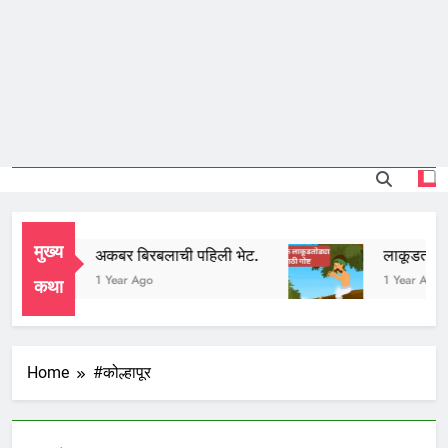
मुख्य
अकबर बिरबलाची पहिली भेट.
लाकूडतोड्या
1 Year Ago
1 Year Ago
कथा
Home
#कोल्हापूर