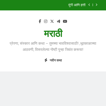
Skip
मुंगी आणि हत्ती
to
content
झाडावरची फुलं
शस्त्रपूजेची गोष्ट
मराठी
सिंहाची कथा
प्रेरणा, संस्कार आणि कथा – तुमच्या भावविश्वासाठी! ,भूतकाळाच्या
मुंगी आणि हत्ती
आठवणी, विसरलेल्या गोष्टी पुन्हा जिवंत करूया!
झाडावरची फुलं
नवीन कथा